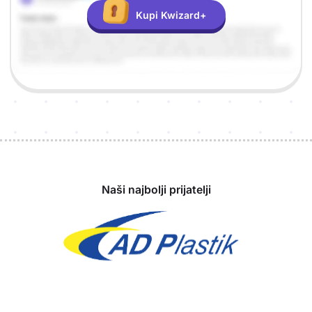
Kupi Kwizard+
Sponzori
Naši najbolji prijatelji