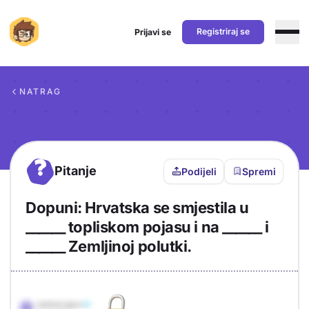
Registriraj se
Prijavi se
Preskoči na sadržaj
NATRAG
?
Pitanje
Podijeli
Spremi
Dopuni: Hrvatska se smjestila u
______ topliskom pojasu i na ______ i
______ Zemljinoj polutki.
Objašnjenje
Odgovor