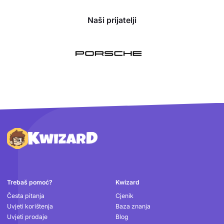
Naši prijatelji
Podnožje
Trebaš pomoć?
Kwizard
Česta pitanja
Cjenik
Uvjeti korištenja
Baza znanja
Uvjeti prodaje
Blog