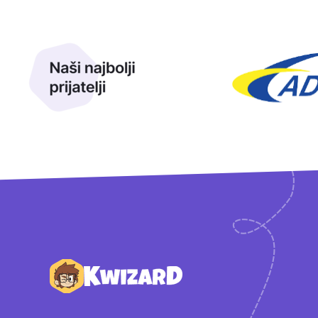
Naši najbolji prijatelji
Naši prijatelji
Podnožje