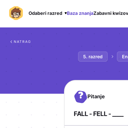
Odaberi razred
Baza znanja
Zabavni kwizov
Preskoči na sadržaj
NATRAG
5. razred
En
?
Pitanje
FALL - FELL - ____