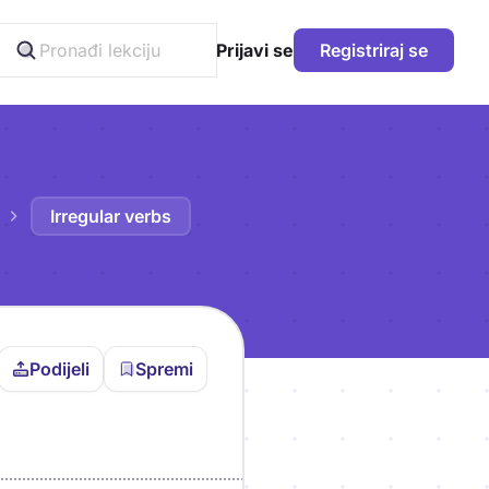
Prijavi se
Registriraj se
Irregular verbs
Podijeli
Spremi
vljen da bi pohranio
icu!