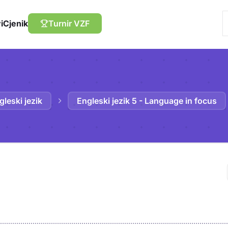
i
Cjenik
Turnir VZF
gleski jezik
Engleski jezik 5 - Language in focus
Trebaš biti prija
sadržaj u bilježn