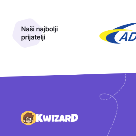
Naši najbolji prijatelji
Naši prijatelji
Podnožje