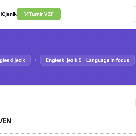
i
Cjenik
Turnir VZF
gleski jezik
Engleski jezik 5 - Language in focus
Trebaš biti prija
IVEN
sadržaj u bilježn