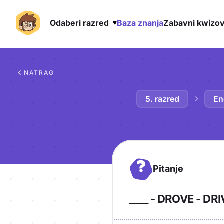
Odaberi razred
Baza znanja
Zabavni kwizov
Preskoči na sadržaj
NATRAG
5. razred
En
?
Pitanje
____ - DROVE - DR