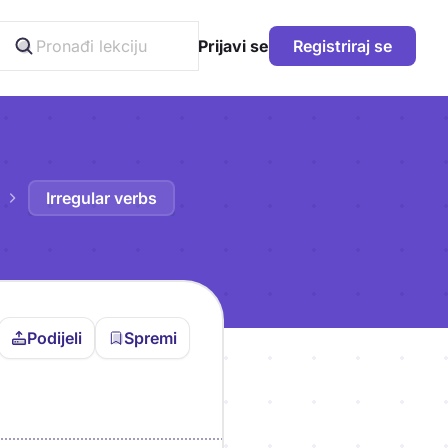
Prijavi se
Registriraj se
Irregular verbs
Podijeli
Spremi
vljen da bi pohranio
icu!