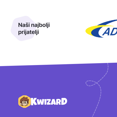
Naši najbolji prijatelji
Naši prijatelji
Podnožje