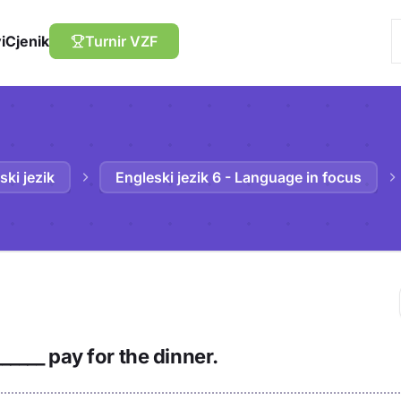
i
Cjenik
Turnir VZF
ski jezik
Engleski jezik 6 - Language in focus
Trebaš biti prija
______ pay for the dinner.
sadržaj u bilježn