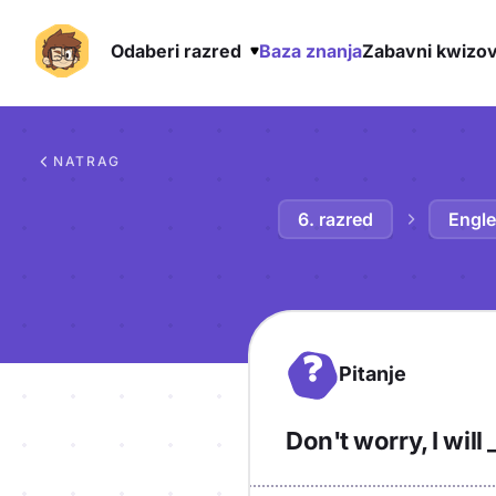
Odaberi razred
Baza znanja
Zabavni kwizov
Preskoči na sadržaj
NATRAG
6. razred
Engle
?
Pitanje
Don't worry, I will 