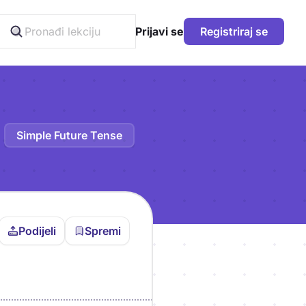
Prijavi se
Registriraj se
Simple Future Tense
Podijeli
Spremi
vljen da bi pohranio
icu!