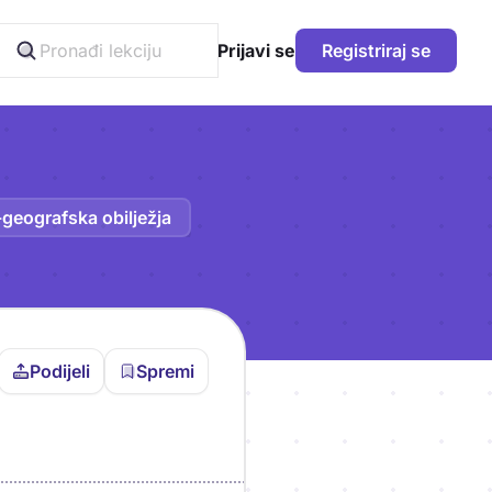
Prijavi se
Registriraj se
geografska obilježja
Podijeli
Spremi
vljen da bi pohranio
icu!