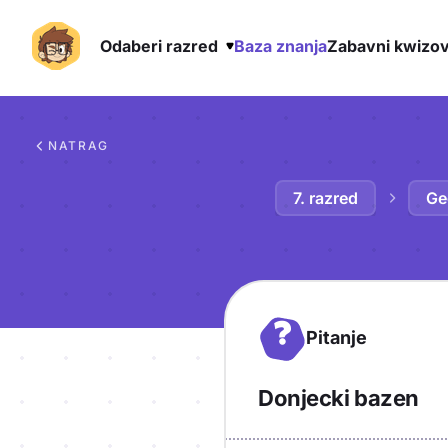
Odaberi razred
Baza znanja
Zabavni kwizov
Preskoči na sadržaj
NATRAG
7. razred
Ge
?
Pitanje
Donjecki bazen