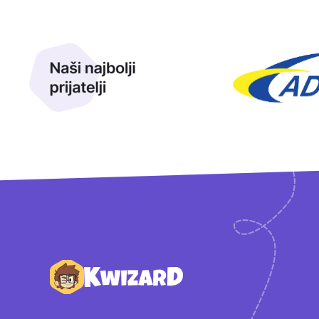
Naši najbolji prijatelji
Naši prijatelji
Podnožje