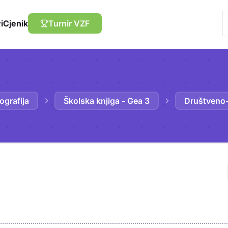
i
Cjenik
Turnir VZF
ografija
Školska knjiga - Gea 3
Društveno-
Trebaš biti prija
sadržaj u bilježn