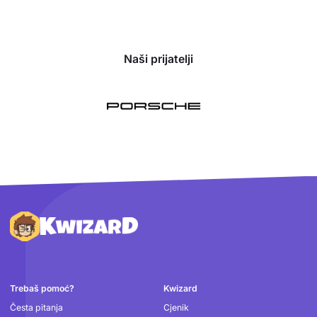
Naši prijatelji
Podnožje
Trebaš pomoć?
Kwizard
Česta pitanja
Cjenik