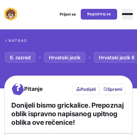
Registriraj se
Prijavi se
Preskoči na sadržaj
NATRAG
6. razred
Hrvatski jezik
Hrvatski jezik 6
?
Pitanje
Podijeli
Spremi
Donijeli bismo grickalice. Prepoznaj
oblik ispravno napisanog upitnog
oblika ove rečenice!