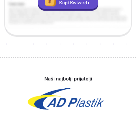
Kupi Kwizard+
Sponzori
Naši najbolji prijatelji