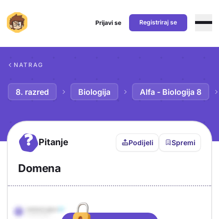
Registriraj se
Prijavi se
Preskoči na sadržaj
NATRAG
8. razred
Biologija
Alfa - Biologija 8
?
Pitanje
Podijeli
Spremi
Domena
Objašnjenje
Odgovor