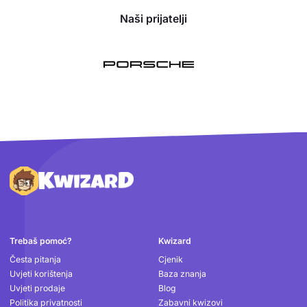
Naši prijatelji
Podnožje
Trebaš pomoć?
Kwizard
Česta pitanja
Cjenik
Uvjeti korištenja
Baza znanja
Uvjeti prodaje
Blog
Politika privatnosti
Zabavni kwizovi