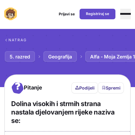
Registriraj se
Prijavi se
Preskoči na sadržaj
NATRAG
5. razred
Geografija
Alfa - Moja Zemlja 1
?
Pitanje
Podijeli
Spremi
Dolina visokih i strmih strana
nastala djelovanjem rijeke naziva
se: