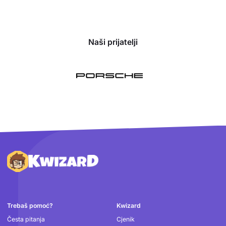
Naši prijatelji
Podnožje
Trebaš pomoć?
Kwizard
Česta pitanja
Cjenik