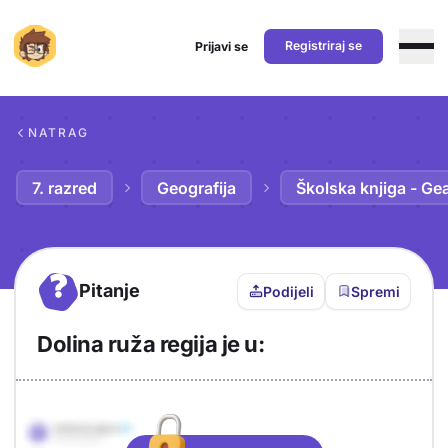
Registriraj se
Prijavi se
Preskoči na sadržaj
NATRAG
7. razred
Geografija
Školska knjiga - Ge
?
Pitanje
Podijeli
Spremi
Dolina ruža regija je u:
Objašnjenje
Odgovor