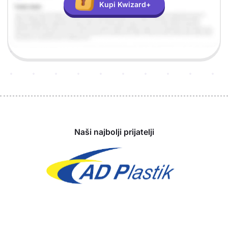
Kupi Kwizard+
Sponzori
Naši najbolji prijatelji