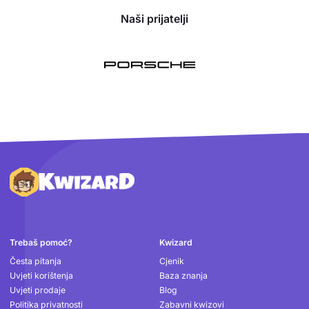
Naši prijatelji
Podnožje
Trebaš pomoć?
Kwizard
Česta pitanja
Cjenik
Uvjeti korištenja
Baza znanja
Uvjeti prodaje
Blog
Politika privatnosti
Zabavni kwizovi